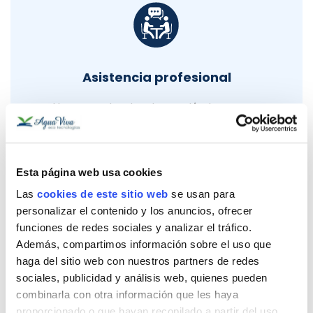
Asistencia profesional
Nuestro equipo tiene la vocación de asesorar,
orientar y ayudar a todas las personas a mejorar su
salud. Respondemos a todas las preguntas y dudas
que puedan surgir de forma personalizada, en base a
tus necesidades y contexto.
Esta página web usa cookies
Las
cookies de este sitio web
se usan para
personalizar el contenido y los anuncios, ofrecer
funciones de redes sociales y analizar el tráfico.
Además, compartimos información sobre el uso que
Eco-Friendly
haga del sitio web con nuestros partners de redes
sociales, publicidad y análisis web, quienes pueden
Agua Viva ecotecnologías tiene el objetivo de
combinarla con otra información que les haya
ofrecer únicamente productos que estén en armonía
proporcionado o que hayan recopilado a partir del uso