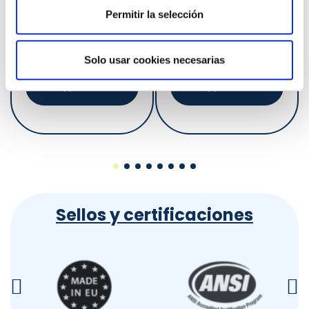
Vista rápida
Vista rápida
Accesorios para filtración de agua
Accesorios para filtración de agua
Permitir la selección
Recambio Jarra Vitalizer Plus
Leak Controller – Control de Fugas de Agua
20,50 €
135,00 €
Solo usar cookies necesarias
Añadir
Añadir
Sellos y certificaciones