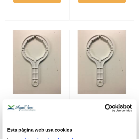
SAN UNO - Llave plástica
VARIO - Llave plástica
12,00 €
12,00 €
Esta página web usa cookies