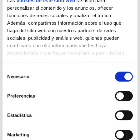
Las
cookies de este sitio web
se usan para
Añadir al carrito
Añadir al carrito
personalizar el contenido y los anuncios, ofrecer
funciones de redes sociales y analizar el tráfico.
Además, compartimos información sobre el uso que
haga del sitio web con nuestros partners de redes
sociales, publicidad y análisis web, quienes pueden
combinarla con otra información que les haya
proporcionado o que hayan recopilado a partir del uso
que haya hecho de sus servicios.
Selección
Puede
visitar la Política de cookies para esta página
Necesario
de
consentimiento
Preferencias
Estadística
Acala Quell Mini Repuesto Tanque de cristal 5L
Juntas Filtros de agua para toda la casa
Marketing
175,00 €
5,00 €