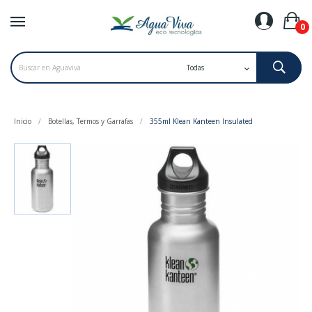
0
Inicio
Botellas, Termos y Garrafas
355ml Klean Kanteen Insulated