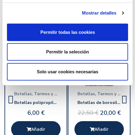
También podría interesarte
Mostrar detalles
Permitir todas las cookies
-2,50 €
Permitir la selección
Solo usar cookies necesarias
Vista rápida
Vista rápida
Botellas, Termos y Garrafas
Botellas, Termos y Garrafas
Botellas polipropileno 750 ml
Botellas de borosilicato EcoGlass
6,00 €
22,50 €
20,00 €
Añadir
Añadir