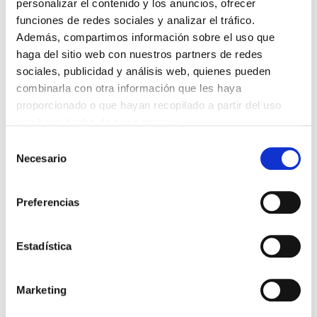
personalizar el contenido y los anuncios, ofrecer
Nuestro equipo tiene la vocación de asesorar,
funciones de redes sociales y analizar el tráfico.
orientar y ayudar a todas las personas a mejorar su
salud. Respondemos a todas las preguntas y dudas
Además, compartimos información sobre el uso que
que puedan surgir de forma personalizada, en base a
haga del sitio web con nuestros partners de redes
tus necesidades y contexto.
sociales, publicidad y análisis web, quienes pueden
combinarla con otra información que les haya
proporcionado o que hayan recopilado a partir del uso
que haya hecho de sus servicios.
Selección
Puede
visitar la Política de cookies para esta página
Necesario
de
Eco-Friendly
consentimiento
Agua Viva ecotecnologías tiene el objetivo de
Preferencias
ofrecer únicamente productos que estén en armonía
con la naturaleza y ofrezcan valor y beneficios a la
salud.
Estadística
Marketing
Misma categoría