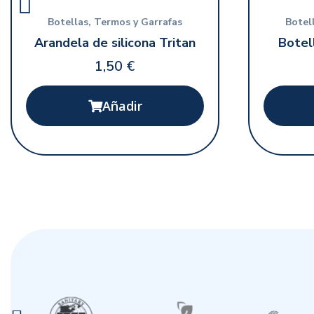
Vista rápida
Botellas, Termos y Garrafas
Botel
Arandela de silicona Tritan
Botel
1,50 €
Añadir