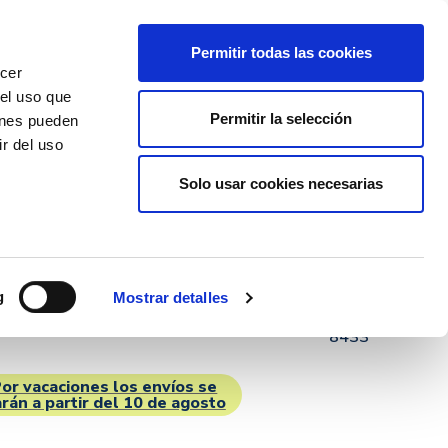
Llámenos:
Mi Perfil
expand_more
Permitir todas las cookies
937 926 146
ecer
 el uso que
Permitir la selección
ienes pueden
0,00 €
0
r del uso
Solo usar cookies necesarias
a Termo Loop Cap para
an Kanteen
g
Mostrar detalles
0 €
Ref.
8433
or vacaciones los envíos se
rán a partir del 10 de agosto