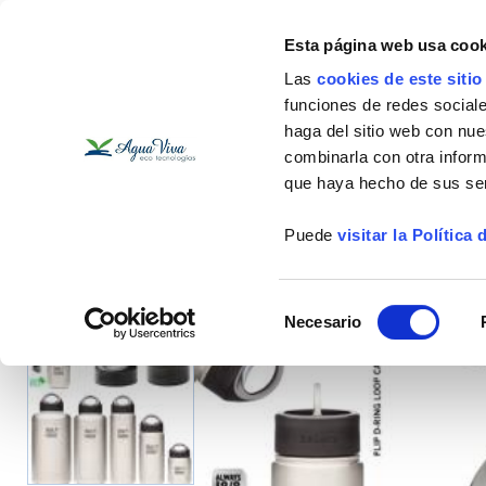
Esta página web usa cook
Las
cookies de este siti
funciones de redes sociale
haga del sitio web con nue
Filtros
Descalcificadores
Vitalizadores
Reca
combinarla con otra inform
que haya hecho de sus ser
Puede
visitar la Política
Botellas, Termos y Garrafas
Inicio
Botellas, Termos y Garrafas
Tapa Termo Loop Cap para Klea
Selección
Necesario
de
consentimiento