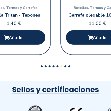
Vista rápida
Vista rápida
las, Termos y Garrafas
Botellas, Termos y Ga
la Tritan - Tapones
1,40 €
11,00 €
Añadir
Añadir
Sellos y certificaciones