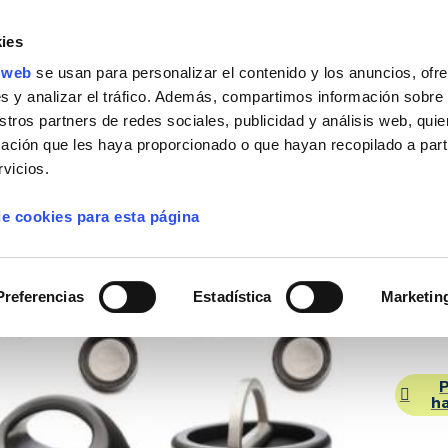
ies
o web
se usan para personalizar el contenido y los anuncios, ofr
s y analizar el tráfico. Además, compartimos información sobre
stros partners de redes sociales, publicidad y análisis web, qu
mbios
Análisis del agua
Más
Agua Viva
ación que les haya proporcionado o que hayan recopilado a parti
vicios.
Tap
 de cookies para esta página
Kle
n Kanteen
Preferencias
Estadística
Marketin
8,0
P
ha