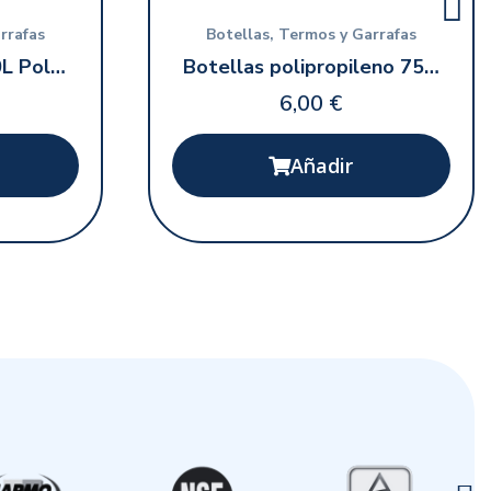
Vista rápida
rrafas
Botellas, Termos y Garrafas
Garrafa plegable 10L Politainer
Botellas polipropileno 750 ml
6,00 €
Añadir