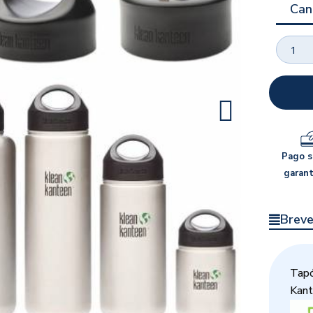
Can
Pago 
garant
Breve
Tapó
Kant