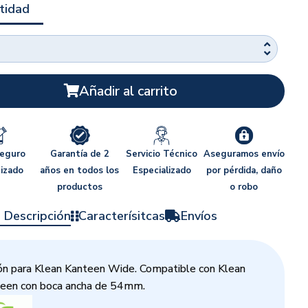
tidad
Añadir al carrito
seguro
Garantía de 2
Servicio Técnico
Aseguramos envío
izado
años en todos los
Especializado
por pérdida, daño
productos
o robo
 Descripción
Caracterísitcas
Envíos
n para Klean Kanteen Wide. Compatible con Klean
een con boca ancha de 54mm.